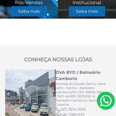
Pós-Vendas
Institucional
Saiba mais
Saiba mais
CONHEÇA NOSSAS LOJAS
DVA BYD | Balneário
Camboriú
Avenida do Estado Dalmo Vieira,
4633 - Centro - Balneário
Camboriú/SC CEP: 88330-663 |
CNPJ 46.890.130/0008-14
Balneário Camboriú, Santa
Catarina
(47) 3514-2925
(48) 3381-1175