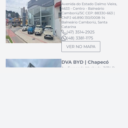
Avenida do Estado Dalmo Vieira,
4633 - Centro - Balneário
Camboriú/SC CEP: 88330-663 |
CNPJ 46.890.130/0008-14
Balneário Camboriú, Santa
Catarina
(47) 3514-2925
(48) 3381-1175
VER NO MAPA
DVA BYD | Chapecó
Av. Fernando Machado, 3674 D -
Líder, Chapecó - SC, 89805-203 |
CNPJ: 46.890.130/0004-90
Chapecó, Santa Catarina
(49) 3513-0422
(48) 3381-1175
VER NO MAPA
DVA BYD | Florianópolis