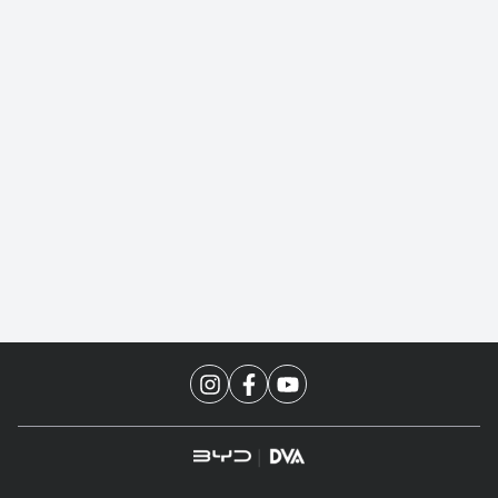
Rua Paschoal Apóstolo Pítsica,
4900 Agronômica, Florianópolis -
SC CEP: 88025-255 | CNPJ:
46.890.130/0003-00
Florianópolis, Santa Catarina
(48) 3771-3508
(48) 3381-1175
VER NO MAPA
DVA BYD | Itajaí
Avenida Osvaldo Reis, 3200 -
Fazendinha, Itajaí - SC, CEP: 88301-
320 | CNPJ: 46.890.130/0002-29
Itajaí, Santa Catarina
(47) 3514-2913
(48) 3381-1175
VER NO MAPA
DVA BYD | Joinville
R. Blumenau, 2425 - América,