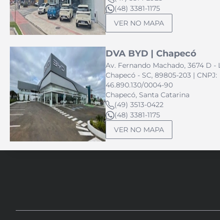
(48) 3381-1175
VER NO MAPA
DVA BYD | Chapecó
Av. Fernando Machado, 3674 D - L
Chapecó - SC, 89805-203 | CNPJ:
46.890.130/0004-90
Chapecó, Santa Catarina
(49) 3513-0422
(48) 3381-1175
VER NO MAPA
DVA BYD | Florianópolis
Rua Paschoal Apóstolo Pítsica, 
Agronômica, Florianópolis - SC 
255 | CNPJ: 46.890.130/0003-00
Florianópolis, Santa Catarina
(48) 3771-3508