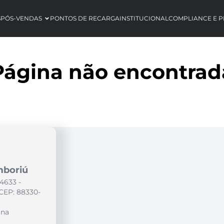
S
PÓS-VENDAS
PONTOS DE RECARGA
INSTITUCIONAL
COMPLIANCE E P
Página não encontrad
mboriú
4633 -
CEP: 88330-
ina