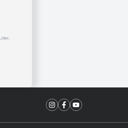
íder,
4900
CEP: 88025-