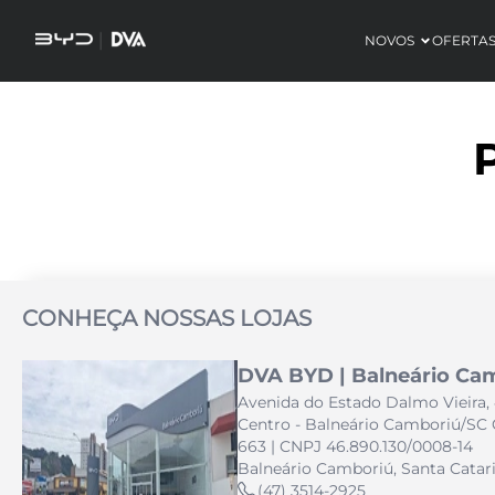
NOVOS
OFERTA
CONHEÇA NOSSAS LOJAS
DVA BYD | Balneário Ca
Avenida do Estado Dalmo Vieira, 
Centro - Balneário Camboriú/SC 
663 | CNPJ 46.890.130/0008-14
Balneário Camboriú, Santa Catar
(47) 3514-2925