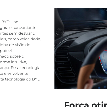
do BYD Han
gura e conveniente,
ntes sem desviar o
iais, como velocidade,
inha de visão do
painel.
mado sobre o
rma intuitiva,
nça. Essa tecnologia
a e envolvente,
lta tecnologia do BYD
Força ot