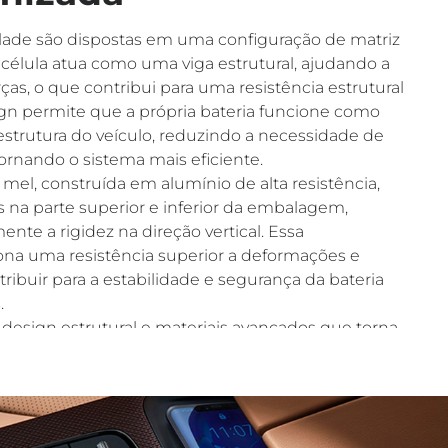
Blade são dispostas em uma configuração de matriz
célula atua como uma viga estrutural, ajudando a
orças, o que contribui para uma resistência estrutural
ign permite que a própria bateria funcione como
estrutura do veículo, reduzindo a necessidade de
tornando o sistema mais eficiente.
 mel, construída em alumínio de alta resistência,
 na parte superior e inferior da embalagem,
nte a rigidez na direção vertical. Essa
ona uma resistência superior a deformações e
ribuir para a estabilidade e segurança da bateria
.
design estrutural e materiais avançados que torna
as mais seguras e robustas do mercado,
s eficiência energética, mas também uma
l otimizada que eleva o desempenho e a
os elétricos.