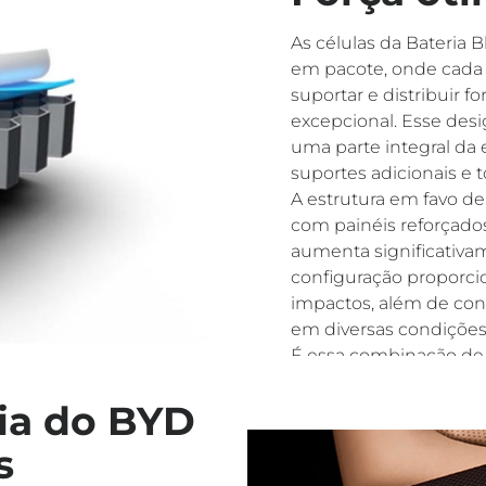
As células da Bateria 
em pacote, onde cada 
suportar e distribuir f
excepcional. Esse des
uma parte integral da 
suportes adicionais e 
A estrutura em favo de
com painéis reforçados
aumenta significativame
configuração proporci
impactos, além de cont
em diversas condições
É essa combinação de 
a Bateria Blade uma d
ia do BYD
oferecendo não apena
integridade estrutura
s
durabilidade dos veícul