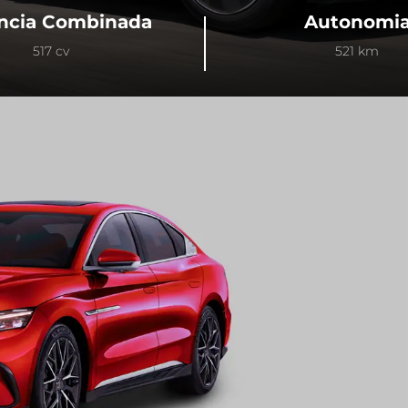
ncia Combinada
Autonomi
517 cv
521 km