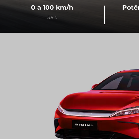
0 a 100 km/h
Potê
3.9 s