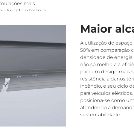
simulações mais
. Durante o teste, a
issão de fogo ou
 seguras do mercado.
Maior al
A utilização do espaç
50% em comparação com
densidade de energia e
não só melhora a efic
para um design mais s
resistência a danos té
incêndio, e seu ciclo 
para veículos elétrico
posiciona-se como uma
atendendo à demanda 
sustentabilidade.