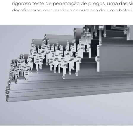
rigoroso teste de penetração de pregos, uma das 
desafiadoras para avaliar a segurança de uma bateria
Bateria Blade demonstrou alta resistência, sem em
fumaça, destacando-se como uma das opções mais