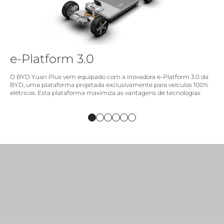
e-Platform 3.0
O
BYD Yuan Plus
vem equipado com a inovadora
e-Platform 3.0 da
BYD
, uma plataforma projetada exclusivamente para veículos 100%
elétricos. Esta plataforma maximiza as vantagens de tecnologias
avançadas, oferecendo eficiência energética, segurança aprimorada
e um design moderno e funcional. A
e-Platform 3.0
integra
componentes elétricos de última geração para otimizar o
desempenho e prolongar a autonomia do veículo, garantindo uma
experiência de condução fluida e potente.
Além disso, o foco na segurança foi elevado com melhorias
estruturais e sistemas de proteção que atendem aos mais rigorosos
padrões do setor, enquanto o design refinado da plataforma
permite uma estética sofisticada e aerodinâmica, refletindo a
essência dos veículos elétricos de alta performance da BYD.