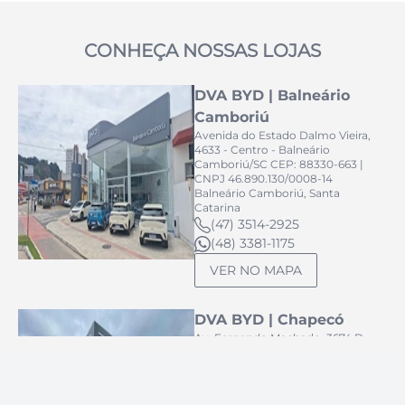
CONHEÇA NOSSAS LOJAS
DVA BYD | Balneário
Camboriú
Avenida do Estado Dalmo Vieira,
4633 - Centro - Balneário
Camboriú/SC CEP: 88330-663 |
CNPJ 46.890.130/0008-14
Balneário Camboriú, Santa
Catarina
(47) 3514-2925
(48) 3381-1175
VER NO MAPA
DVA BYD | Chapecó
Av. Fernando Machado, 3674 D -
Líder, Chapecó - SC, 89805-203 |
CNPJ: 46.890.130/0004-90
Chapecó, Santa Catarina
(49) 3513-0422