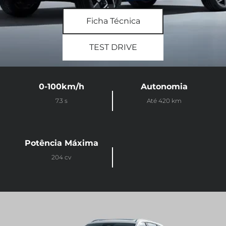
Ficha Técnica
TEST DRIVE
0-100km/h
Autonomia
7.3 s
Até 420 km
Potência Máxima
204 cv